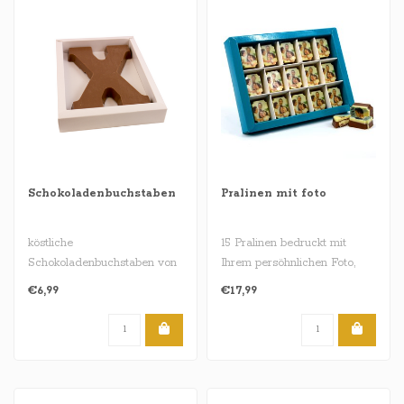
Schokoladenbuchstaben
Pralinen mit foto
köstliche
15 Pralinen bedruckt mit
Schokoladenbuchstaben von
Ihrem persöhnlichen Foto,
ca. 200 Gramm , und
Bild oder Logo . Legen Sie I..
€6,99
€17,99
erhältlich in den Gesc..