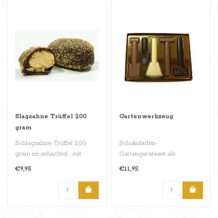
Slagsahne Trüffel 200
Gartenwerkzeug
gram
Schlagsahne-Trüffel 200
Schokoladen-
gram im schachtel , mit
Gartengeräteset als
Alcoholische gesmäck..
Geschenk ! Erhältlich in den
€9,95
€11,95
Geschmacksrichtun..