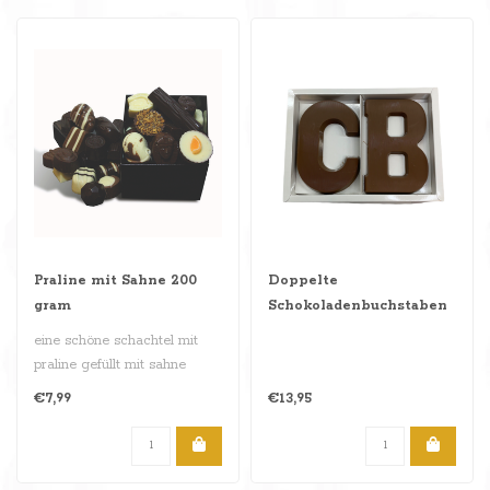
Praline mit Sahne 200
Doppelte
gram
Schokoladenbuchstaben
eine schöne schachtel mit
praline gefüllt mit sahne
gesmack , 225 gram..
€7,99
€13,95