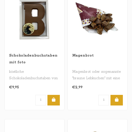
Schokoladenbuchstaben
Magenbrot
mit foto
köstliche
Magenbrot oder sogenannte
Schokoladenbuchstaben von
"braune Lebkuchen" mit eine
ca. 200 Gramm , und
schokolade fondant fet gla..
€9,95
€2,99
erhältlich in den Gesc..