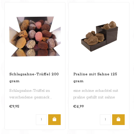
Schlagsahne-Trüffel 200
Praline mit Sahne 125
gram
gram
Schlagsahne-Trüffel im
eine schöne schachtel mit
verscheidene gesmäck ,
praline gefüllt mit sahne
schachtel von 200 gram..
gesmack , 125 gram..
€9,95
€4,99