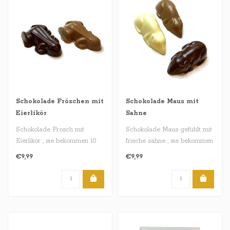
Schokolade Fröschen mit
Schokolade Maus mit
Eierlikör
Sahne
Schokolade Frosch mit
Schokolade Maus gefühlt mit
Eierlikör , sie bekommen 10
frische sahne , sie bekommen
stück
10 stuck..
€9,99
€9,99