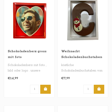
Schokoladenherz gross
Weihnacht
mit foto
Schokoladenbuchstaben
Schokoladenherz mit foto ,
köstliche
bild oder logo . unsere
Schokoladenbuchstaben von
Herzen sind im vollmilch , za..
ca. 200 Gramm , und
€14,99
€7,99
erhältlich in den Gesc..