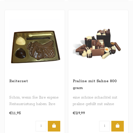
Reiterset
Praline mit Sahne 800
gram
Schön, wenn Sie Ihre eigene
eine schöne schachtel mit
Reitausrüstung haben. Ihre
praline gefüllt mit sahne
eigene Peitsche, Reitka..
gesmack , 900 gram..
€11,95
€29,99