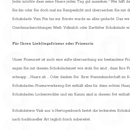
Jeder möchte dass seine Haare jeden Tag gut aussehen ! Wer hilft dab
Sie ihn oder Sie doch mal ins Rampenlicht und überraschen Sie mit d
Schokolade. Vom Fön bis zur Bürste wurde an alles gedacht. Das wird
Geschmacksrichtungen Weiß, Vollmilch oder Zartbitter Schokolade erh
Für Ihren Lieblingsfriseur oder Friseurin
Unser Friseurset ist auch eine süße überraschung zur bestandene Fr
sagen Sie mit diesem Schokoladenset wie stolz Sie sind , dass Ihre Fre
schnapp .....Haare ab ... Oder danken Sie Ihrer Stammkundschaft im Sal
Schokoladen-Friseurwerkzeug-Set enthält alles für denn echten Haar
Schokoladen-Lockenwickler und ein Kamm sind in diesem Set enthal
Schokolaterie Vink aus 's-Hertogenbosch bietet die leckersten Schoko
nach traditioneller Art täglich frisch zubereitet.