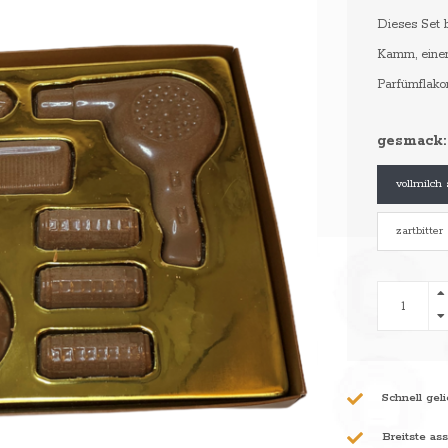
Dieses Set 
Kamm, einer
Parfümflakon
gesmack:
vollmilch 
zartbitter
Schnell geli
Breitste as