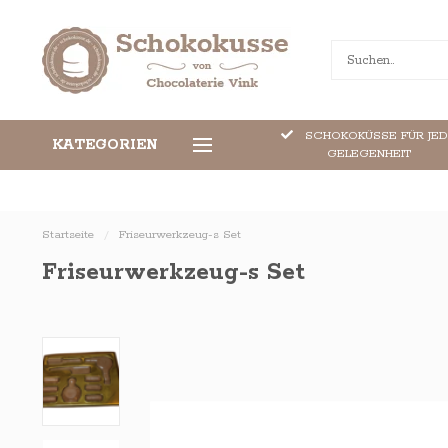
SCHOKOKÜSSE FÜR JE
KATEGORIEN
BREITESTE SORTIMENT
GELEGENHEIT
Startseite
/
Friseurwerkzeug-s Set
Friseurwerkzeug-s Set