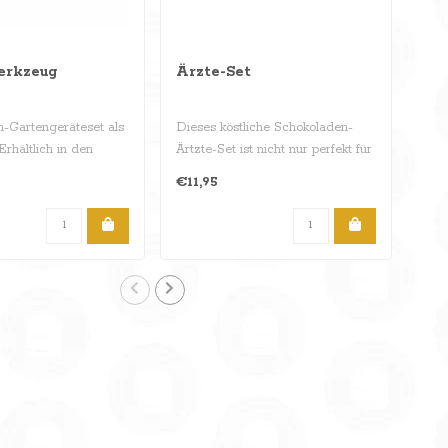
erkzeug
Ärzte-Set
Pin
-Gartengeräteset als
Dieses köstliche Schokoladen-
Die 
rhältlich in den
Ärtzte-Set ist nicht nur perfekt für
dies
ichtun..
jemanden de..
er so
€11,95
€11