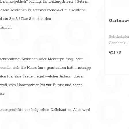
ei maßgeblich? Richtig, Ihr Lieblingsfriseur ! Setzen
iesem köstlichen Friseurwerkzeug-Set aus köstliche
 ein Spaß ! Das Set ist in den
Gartenw
ältlich.
Schokoladen
Geschenk ! E
Geschmacksr
€11,95
iseurprüfung ,Zwischen oder Meisterprüfung oder
undin sich die Haare kurz geschnitten hatt .... schnipp
on fuer ihre Treue ... egal welcher Anlass , dieser
profi, vom Haartrockner bis zur Bürste und sogar
ten
ladenprodukte aus belgischen Callebaut an. Alles wird