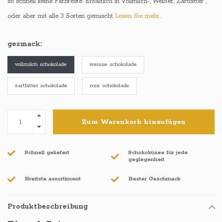
so schnell keine Farbreste. Erhältlich in Vollmilch-, Weißer, Zartbitter ,
oder aber mit alle 3 Sorten gemischt
Lesen Sie mehr..
gesmack:
vollmilch schokolade
weisse schokolade
zartbitter schokolade
mix schokolade
Zum Warenkorb hinzufügen
Schnell geliefert
Schokoküsee für jede
geglegenheit
Breitste assortiment
Bester Geschmack
Produktbeschreibung