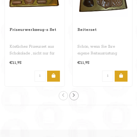
Friseurwerkzeug-s Set
Reiterset
Köstliches Friseurset aus
Schön, wenn Sie Ihre
Schokolade , nicht nur für
eigene Reitausrüstung
Ihren Lieblingsfriseur . ..
haben. Ihre eigene Peitsche,
€11,95
€11,95
Reitka..