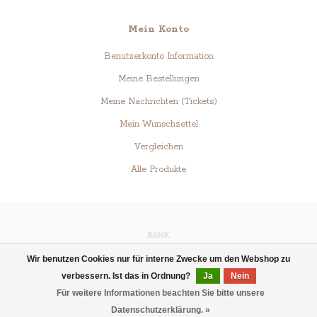
Mein Konto
Benutzerkonto Information
Meine Bestellungen
Meine Nachrichten (Tickets)
Mein Wunschzettel
Vergleichen
Alle Produkte
Wir benutzen Cookies nur für interne Zwecke um den Webshop zu
© Copyright 2026 Schokoküsse.de - Powered by
Lightspeed
- Theme by
verbessern. Ist das in Ordnung?
Ja
Nein
Dyvelopment
Für weitere Informationen beachten Sie bitte unsere
Datenschutzerklärung. »